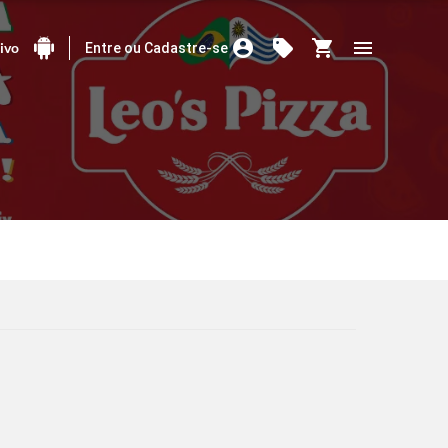
account_circle
sell
shopping_cart
menu
tivo
Entre ou Cadastre-se