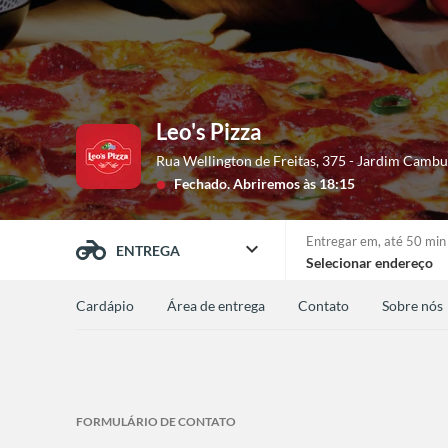
Leo's Pizza
Rua Wellington de Freitas, 375 - Jardim Camb
Fechado.
Abriremos às 18:15
lens
Entregar em,
até 50 min
expand_more
ENTREGA
Selecionar endereço
Cardápio
Área de entrega
Contato
Sobre nós
FORMULÁRIO DE CONTATO