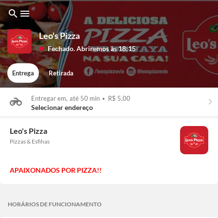
search
menu
Leo's Pizza
Fechado. Abriremos às 18:15
lens
Entrega
Retirada
Entregar em,
até 50 min
•
R$ 5,00
keyboard_arrow_right
Selecionar endereço
Leo's Pizza
Pizzas & Esfihas
APAIXONADOS POR PIZZA!!
HORÁRIOS DE FUNCIONAMENTO