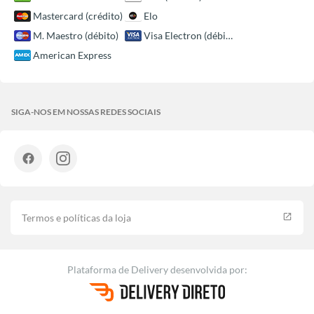
Mastercard (crédito)
Elo
M. Maestro (débito)
Visa Electron (débito)
American Express
SIGA-NOS EM NOSSAS REDES SOCIAIS
Termos e políticas da loja
launch
Plataforma de Delivery
desenvolvida por: